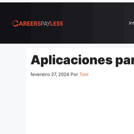
Pular
para
o
In
conteúdo
Aplicaciones pa
fevereiro 27, 2024
Por
Toni