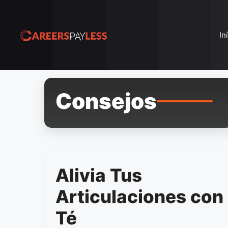
Pular
para
o
In
conteúdo
Consejos
Alivia Tus
Articulaciones con
Té