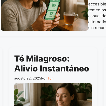
accesible
remedios
casualid
alternati
sin recur
Té Milagroso:
Alivio Instantáneo
agosto 22, 2025
Por
Toni