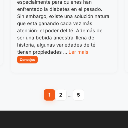
especialmente para quienes han
enfrentado la diabetes en el pasado.
Sin embargo, existe una solución natural
que está ganando cada vez más
atención: el poder del té. Además de
ser una bebida ancestral llena de
historia, algunas variedades de té
tienen propiedades …
Ler mais
Categorias
Consejos
1
2
…
5
Page
Page
Page