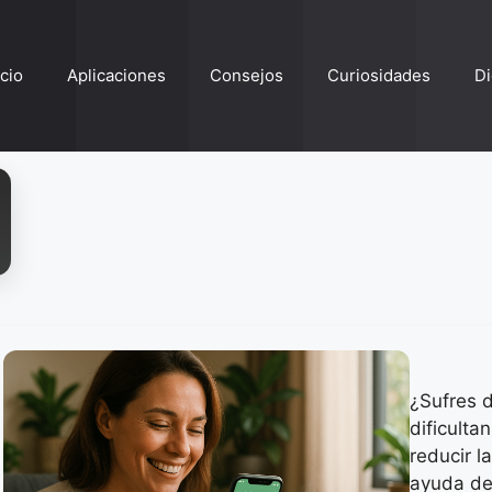
ício
Aplicaciones
Consejos
Curiosidades
Di
¿Sufres d
dificulta
reducir l
ayuda de 