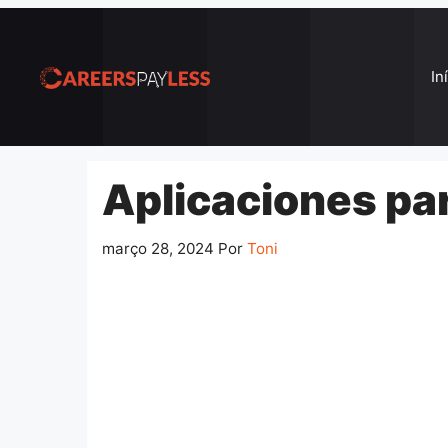
Pular
para
o
In
conteúdo
Aplicaciones par
março 28, 2024
Por
Toni