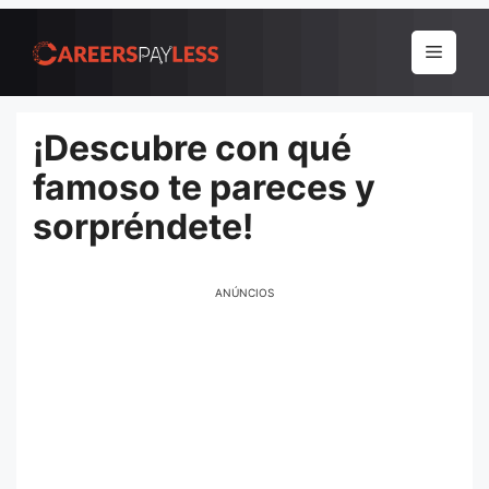
Pular
para
Menu
o
conteúdo
¡Descubre con qué
famoso te pareces y
sorpréndete!
ANÚNCIOS