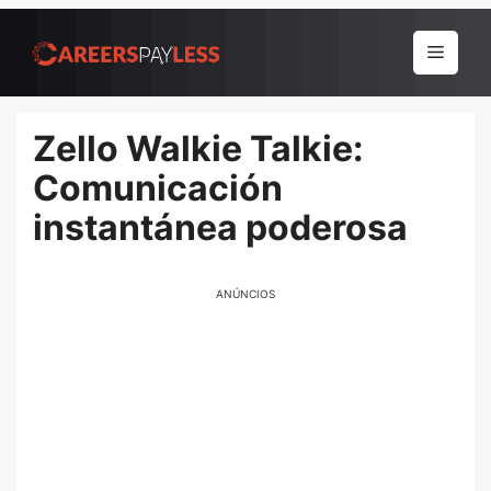
Pular
para
Menu
o
conteúdo
Zello Walkie Talkie:
Comunicación
instantánea poderosa
ANÚNCIOS