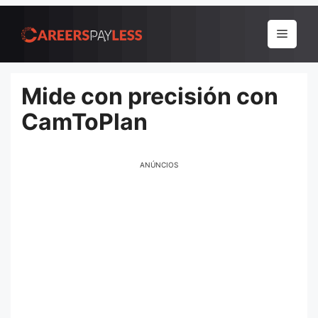
Pular
para
Menu
o
conteúdo
Mide con precisión con
CamToPlan
ANÚNCIOS