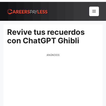
Pular
para
Menu
o
conteúdo
Revive tus recuerdos
con ChatGPT Ghibli
ANÚNCIOS