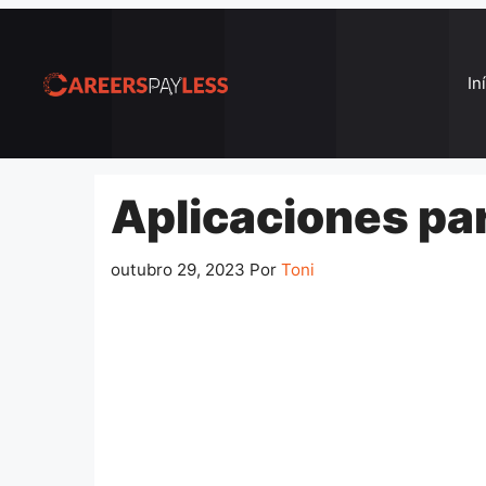
Pular
para
o
In
conteúdo
Aplicaciones par
outubro 29, 2023
Por
Toni