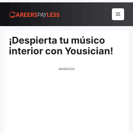
Pular
para
Menu
o
conteúdo
¡Despierta tu músico
interior con Yousician!
ANÚNCIOS