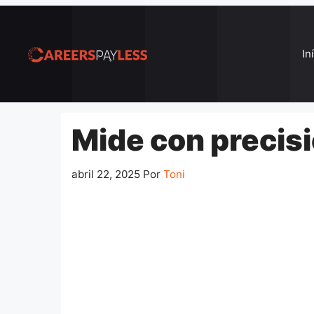
Pular
para
o
In
conteúdo
Mide con precis
abril 22, 2025
Por
Toni