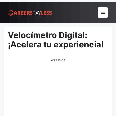
Pular
para
Menu
o
conteúdo
Velocímetro Digital:
¡Acelera tu experiencia!
ANÚNCIOS