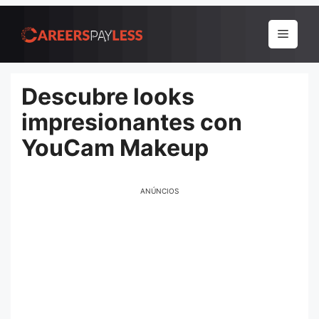
Pular
para
Menu
o
conteúdo
Descubre looks
impresionantes con
YouCam Makeup
ANÚNCIOS