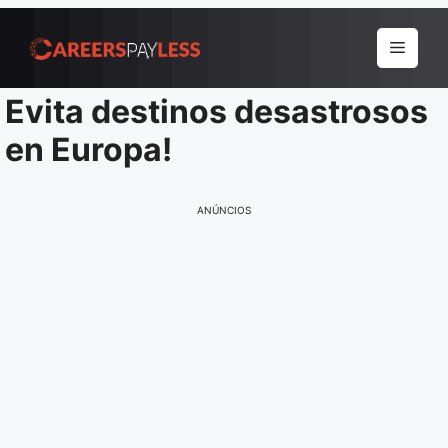
Pular
para
Menu
o
conteúdo
Evita destinos desastrosos
en Europa!
ANÚNCIOS