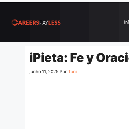
Pular
para
o
In
conteúdo
iPieta: Fe y Orac
junho 11, 2025
Por
Toni