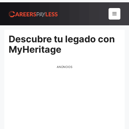
Pular
para
Menu
o
conteúdo
Descubre tu legado con
MyHeritage
ANÚNCIOS