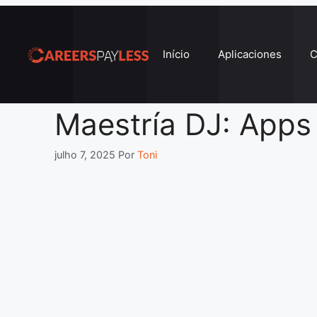
Pular
para
o
Início
Aplicaciones
C
conteúdo
Maestría DJ: Apps
julho 7, 2025
Por
Toni