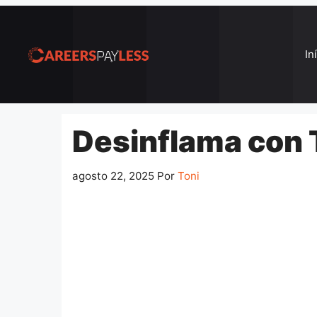
Pular
para
o
In
conteúdo
Desinflama con T
agosto 22, 2025
Por
Toni