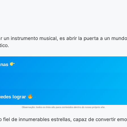
ar un instrumento musical, es abrir la puerta a un mundo
ico.
ginas
uedes lograr
Observação: todos os links são para conteúdos dentro do nosso próprio site.
o fiel de innumerables estrellas, capaz de convertir e