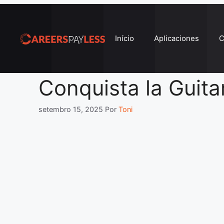
Pular
para
o
Início
Aplicaciones
C
conteúdo
Conquista la Guitar
setembro 15, 2025
Por
Toni