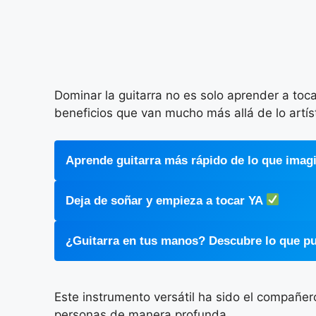
Dominar la guitarra no es solo aprender a toc
beneficios que van mucho más allá de lo artíst
Aprende guitarra más rápido de lo que ima
Deja de soñar y empieza a tocar YA
¿Guitarra en tus manos? Descubre lo que p
Este instrumento versátil ha sido el compañer
personas de manera profunda.