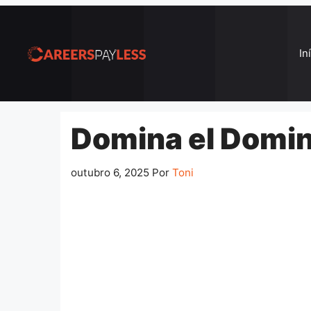
Pular
para
o
In
conteúdo
Domina el Domin
outubro 6, 2025
Por
Toni