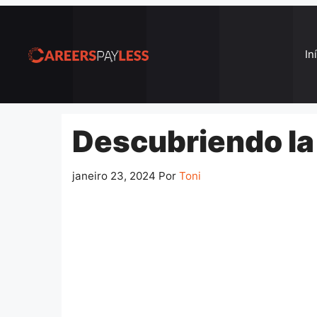
Pular
para
o
In
conteúdo
Descubriendo la 
janeiro 23, 2024
Por
Toni