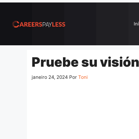
Pular
para
o
In
conteúdo
Pruebe su visión
janeiro 24, 2024
Por
Toni