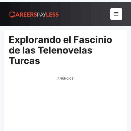
Pular
para
Menu
o
conteúdo
Explorando el Fascinio
de las Telenovelas
Turcas
ANÚNCIOS