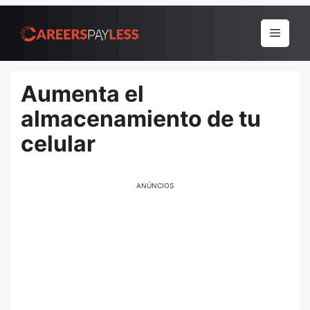
Pular
para
Menu
o
conteúdo
Aumenta el
almacenamiento de tu
celular
ANÚNCIOS