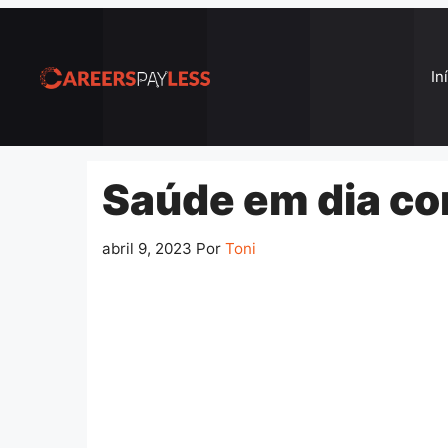
Pular
para
o
In
conteúdo
Saúde em dia co
abril 9, 2023
Por
Toni