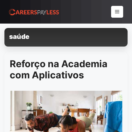
Pular
para
Menu
o
conteúdo
saúde
Reforço na Academia
com Aplicativos