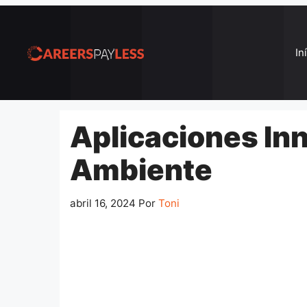
Pular
para
o
In
conteúdo
Aplicaciones In
Ambiente
abril 16, 2024
Por
Toni