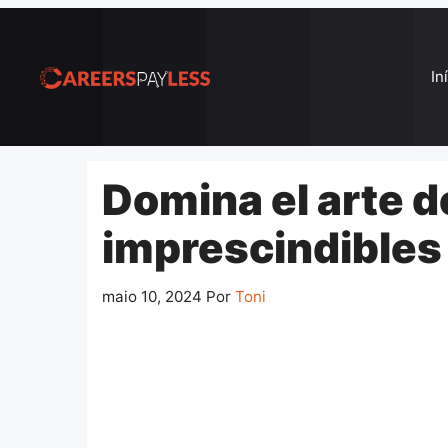
Pular
para
o
In
conteúdo
Domina el arte d
imprescindibles
maio 10, 2024
Por
Toni