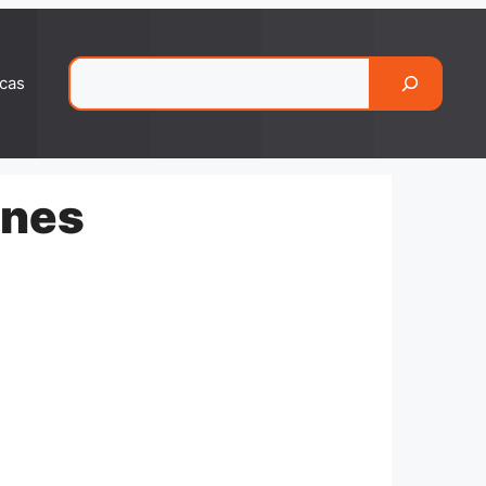
Pesquisar
cas
ones