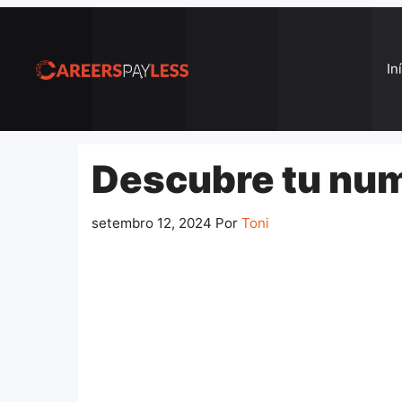
Pular
para
o
In
conteúdo
Descubre tu num
setembro 12, 2024
Por
Toni