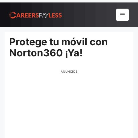
Pular
para
Menu
o
conteúdo
Protege tu móvil con
Norton360 ¡Ya!
ANÚNCIOS