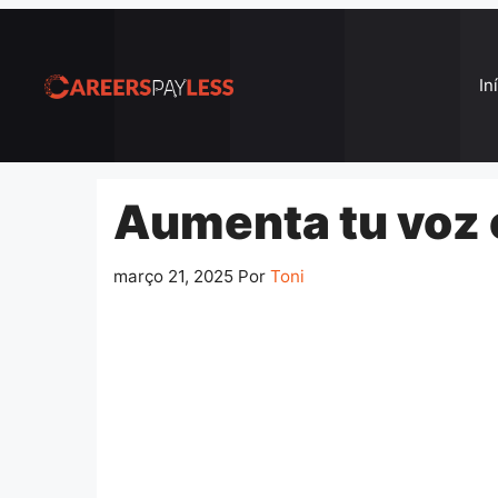
Pular
para
o
In
conteúdo
Aumenta tu voz 
março 21, 2025
Por
Toni