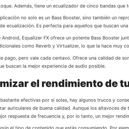
toque. Además, tiene un ecualizador de cinco bandas que te
aplicación no solo es un Bass Booster, sino también un re
de ecualización. Es perfecta para aquellos que buscan una 
de Android, Equalizer FX ofrece un potente Bass Booster ju
dicionales como Reverb y Virtualizer, lo que la hace muy c
de pago, pero vale cada centavo. Ofrece una calidad de so
que buscan la mejor experiencia de audio posible.
izar el rendimiento de t
bastante efectivas por sí solas, hay algunos trucos y con
izar auriculares de buena calidad. Aunque los altavoces de
jor respuesta de frecuencia y, por lo tanto, un mejor rendi
 según el tipo de contenido que estás consumiendo. Por ej