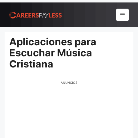
Pular
para
Menu
o
conteúdo
Aplicaciones para
Escuchar Música
Cristiana
ANÚNCIOS