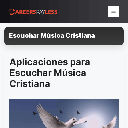
Pular
para
Menu
o
conteúdo
Escuchar Música Cristiana
Aplicaciones para
Escuchar Música
Cristiana