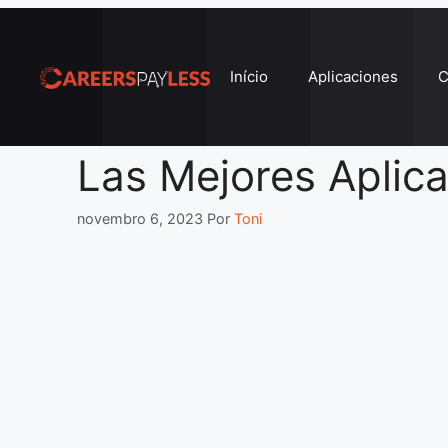
Pular
para
o
Início
Aplicaciones
C
conteúdo
Las Mejores Aplic
novembro 6, 2023
Por
Toni