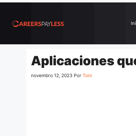
Pular
para
o
In
conteúdo
Aplicaciones qu
novembro 12, 2023
Por
Toni