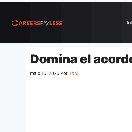
Pular
para
o
In
conteúdo
Domina el acord
maio 15, 2025
Por
Toni