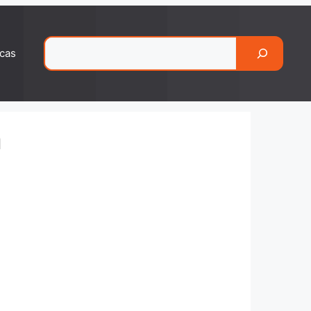
Pesquisar
cas
n