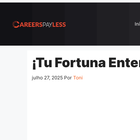
Pular
para
o
In
conteúdo
¡Tu Fortuna Ente
julho 27, 2025
Por
Toni