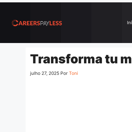
Pular
para
o
In
conteúdo
Transforma tu mó
julho 27, 2025
Por
Toni