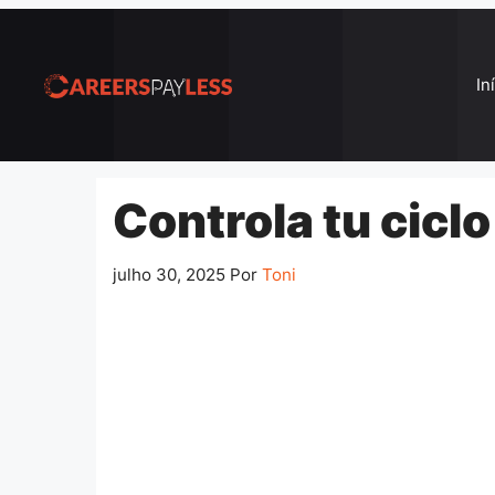
Pular
para
o
In
conteúdo
Controla tu cicl
julho 30, 2025
Por
Toni