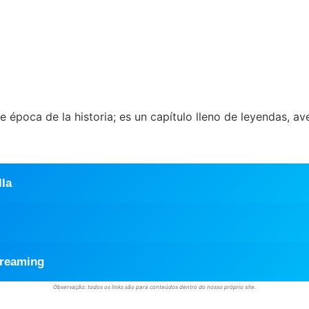
época de la historia; es un capítulo lleno de leyendas, av
lla
treaming
Observação: todos os links são para conteúdos dentro do nosso próprio site.