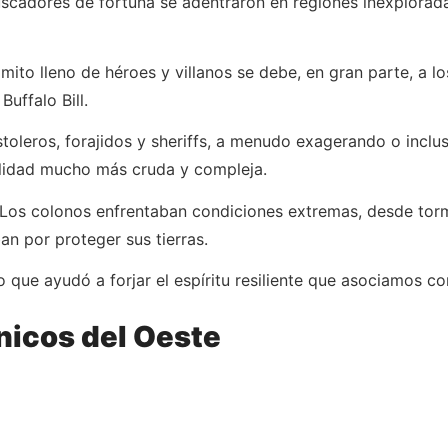
scadores de fortuna se adentraron en regiones inexplorada
ito lleno de héroes y villanos se debe, en gran parte, a l
uffalo Bill.
istoleros, forajidos y sheriffs, a menudo exagerando o incl
alidad mucho más cruda y compleja.
l. Los colonos enfrentaban condiciones extremas, desde to
an por proteger sus tierras.
 que ayudó a forjar el espíritu resiliente que asociamos c
nicos del Oeste