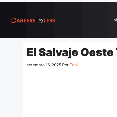
Pular
para
o
In
conteúdo
El Salvaje Oeste
setembro 16, 2025
Por
Toni