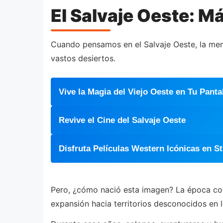
El Salvaje Oeste: M
Cuando pensamos en el Salvaje Oeste, la ment
vastos desiertos.
Vive la Magia del Viejo Oeste en Tu Panta
Revive el Cine del Salvaje Oeste
Disfruta Películas Western Icónicas en S
Pero, ¿cómo nació esta imagen? La época co
expansión hacia territorios desconocidos en 