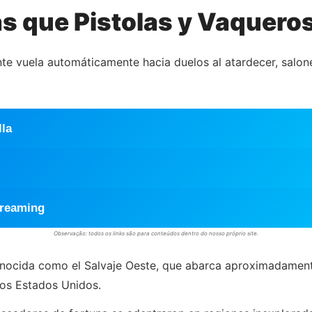
ás que Pistolas y Vaquero
e vuela automáticamente hacia duelos al atardecer, salone
lla
treaming
Observação: todos os links são para conteúdos dentro do nosso próprio site.
nocida como el Salvaje Oeste, que abarca aproximadament
los Estados Unidos.