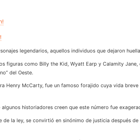
n!
!
sonajes legendarios, aquellos individuos que dejaron huella e
figuras como Billy the Kid, Wyatt Earp y Calamity Jane, q
ano” del Oeste.
era Henry McCarty, fue un famoso forajido cuya vida breve p
e algunos historiadores creen que este número fue exagera
 de la ley, se convirtió en sinónimo de justicia después de 