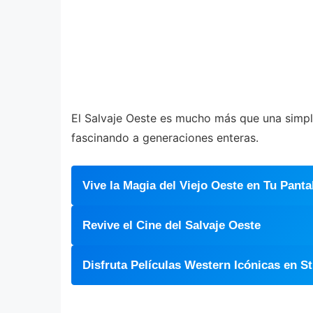
El Salvaje Oeste es mucho más que una simple 
fascinando a generaciones enteras.
Vive la Magia del Viejo Oeste en Tu Panta
Revive el Cine del Salvaje Oeste
Disfruta Películas Western Icónicas en S