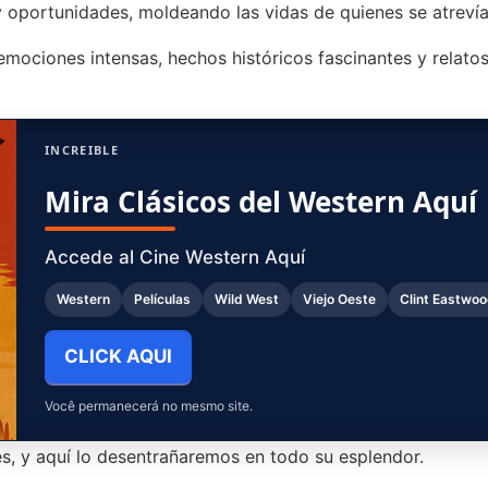
 y oportunidades, moldeando las vidas de quienes se atreví
emociones intensas, hechos históricos fascinantes y relato
INCREIBLE
Mira Clásicos del Western Aquí
Accede al Cine Western Aquí
Western
Películas
Wild West
Viejo Oeste
Clint Eastwo
CLICK AQUI
Você permanecerá no mesmo site.
es, y aquí lo desentrañaremos en todo su esplendor.