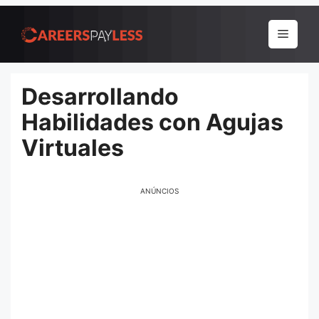
Pular
para
Menu
o
conteúdo
Desarrollando
Habilidades con Agujas
Virtuales
ANÚNCIOS