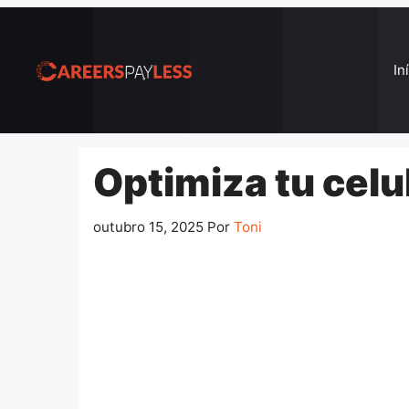
Pular
para
o
In
conteúdo
Optimiza tu celu
outubro 15, 2025
Por
Toni