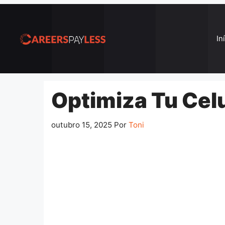
Pular
para
o
In
conteúdo
Optimiza Tu Cel
outubro 15, 2025
Por
Toni