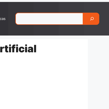
Pesquisar
cas
tificial