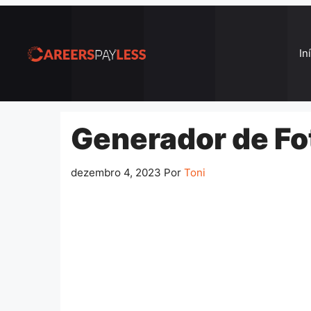
Pular
para
o
In
conteúdo
Generador de Fot
dezembro 4, 2023
Por
Toni