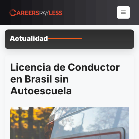
Pular
para
Menu
o
conteúdo
Actualidad
Licencia de Conductor
en Brasil sin
Autoescuela