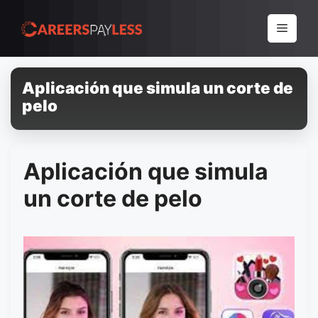
Pular
para
Menu
o
conteúdo
Aplicación que simula un corte de
pelo
Aplicación que simula
un corte de pelo