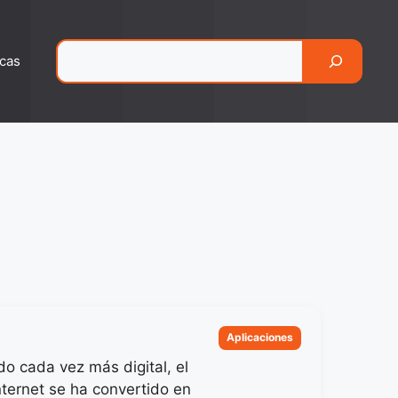
Pesquisar
cas
Categorias
Aplicaciones
o cada vez más digital, el
nternet se ha convertido en