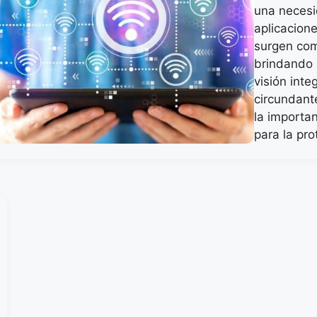
una necesi
aplicacion
surgen com
brindando 
visión inte
circundant
la importan
para la pr