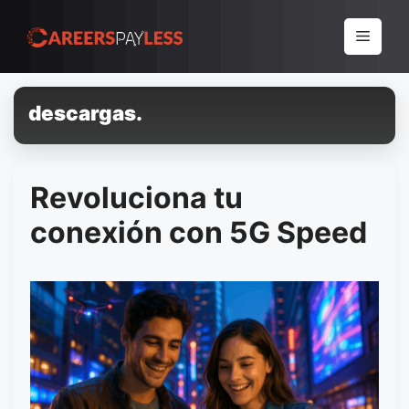
Pular
para
Menu
o
conteúdo
descargas.
Revoluciona tu
conexión con 5G Speed