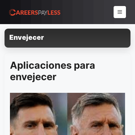
Pular
para
Menu
o
conteúdo
Envejecer
Aplicaciones para
envejecer