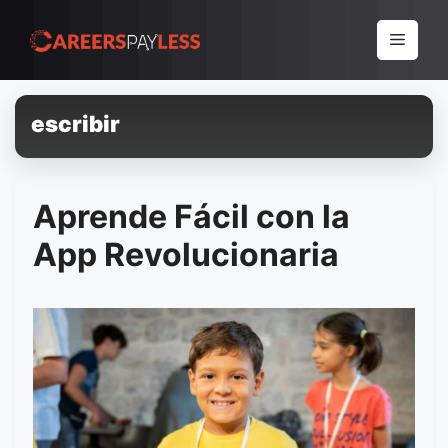
Pular
para
Menu
o
conteúdo
escribir
Aprende Fácil con la
App Revolucionaria