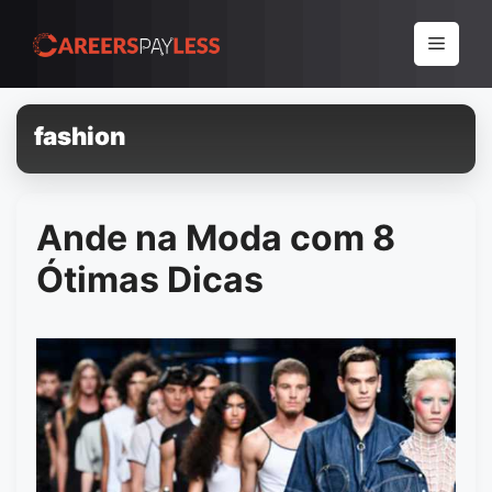
Pular
para
Menu
o
conteúdo
fashion
Ande na Moda com 8
Ótimas Dicas